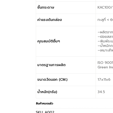
ชั้นกระดาษ
KAC100/
ค่าแรงดันกล่อง
ทะลุที่ <
–ผลิตจาก
–ย่อยสลา
คุณสมบัติอื่นๆ
–พิมพ์ระบ
–นํ้าหนัก
–เหมาะสํา
ISO 9001
มาตรฐานการผลิต
Green In
ขนาดวัดนอก (CM.)
17x11x6
น้ำหนัก(กรัม)
34.5
สินค้าหมดแล้ว
SKU:
A002