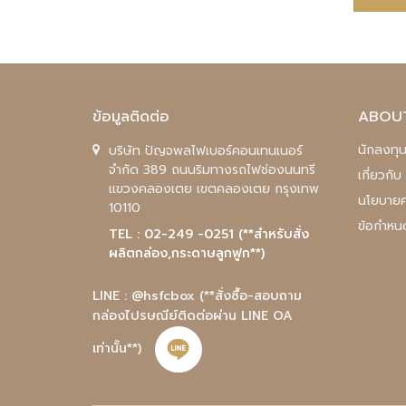
ข้อมูลติดต่อ
ABOU
นักลงทุน
บริษัท ปัญจพลไฟเบอร์คอนเทนเนอร์
จำกัด 389 ถนนริมทางรถไฟช่องนนทรี
เกี่ยวกั
แขวงคลองเตย เขตคลองเตย กรุงเทพ
นโยบายค
10110
ข้อกำหน
TEL : 02-249 -0251 (**สำหรับสั่ง
ผลิตกล่อง,กระดาษลูกฟูก**)
LINE : @hsfcbox
(**สั่งซื้อ-สอบถาม
กล่องไปรษณีย์ติดต่อผ่าน LINE OA
เท่านั้น**)