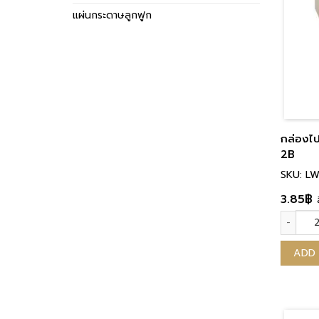
แผ่นกระดาษลูกฟูก
กล่องไ
2B
SKU: L
3.85
฿
กล่องไป
ADD